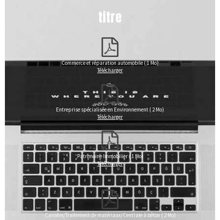
titre
Commerce et réparation automobile ( 1 Mo)
Télécharger
Entreprise spécialisée en Environnement ( 2 Mo)
Télécharger
Patrimoine Immobilier ( 1 Mo)
Télécharger
Carrière/Traitement de matériaux/Centrale à béton ( 2 Mo)