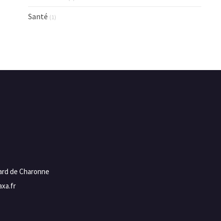
Santé
(1)
vard de Charonne
xa.fr