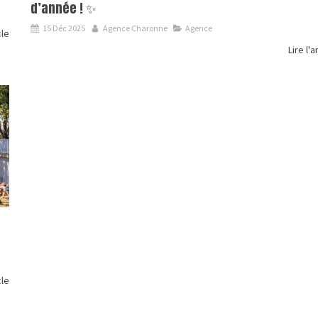
d’année ! ✨
15 Déc 2025
Agence Charonne
Agence
cle
Lire l'a
cle