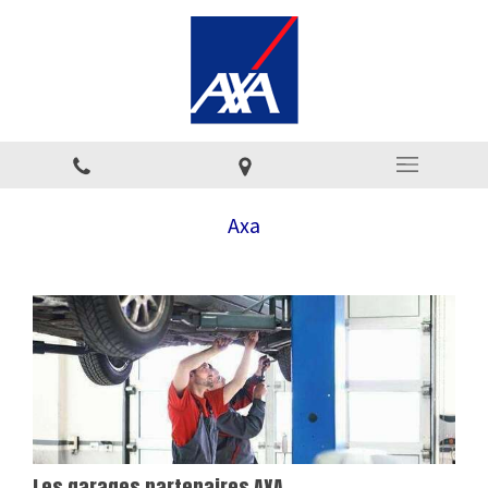
Axa
Les garages partenaires AXA