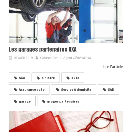
Les garages partenaires AXA
06 Août 2019
Cabinet Denis - Agent Général Axa
Lire l'article
AXA
sinistre
auto
Assurance auto
Service A domicile
SAD
garage
grages partenaires