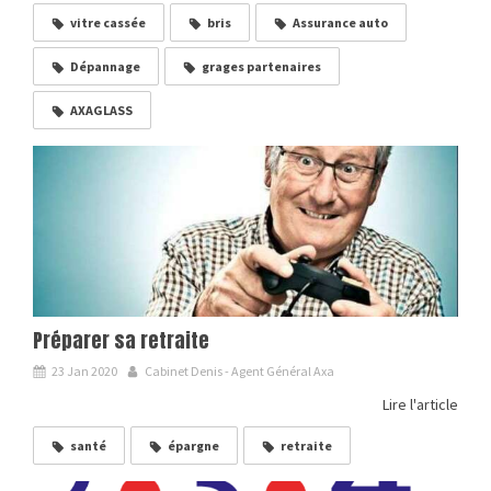
vitre cassée
bris
Assurance auto
Dépannage
grages partenaires
AXAGLASS
Préparer sa retraite
23 Jan 2020
Cabinet Denis - Agent Général Axa
Lire l'article
santé
épargne
retraite