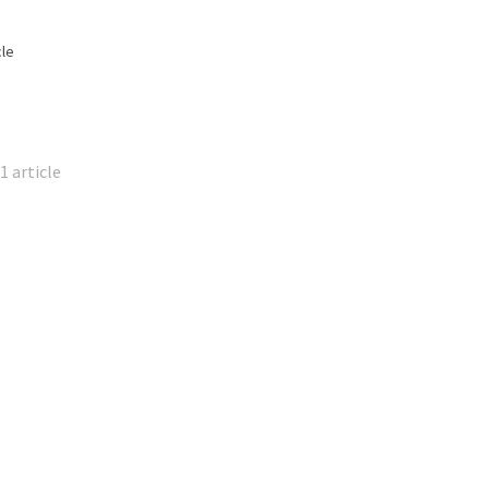
cle
1 article