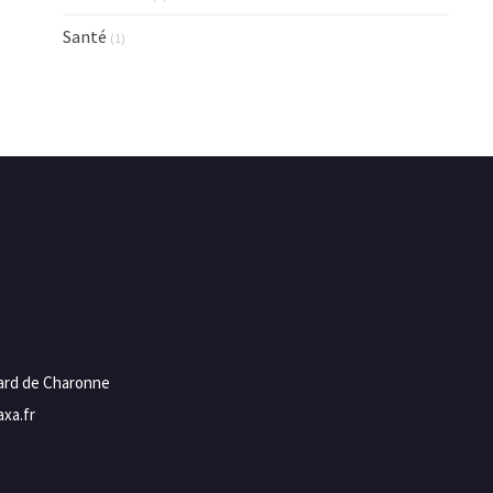
Santé
(1)
vard de Charonne
xa.fr