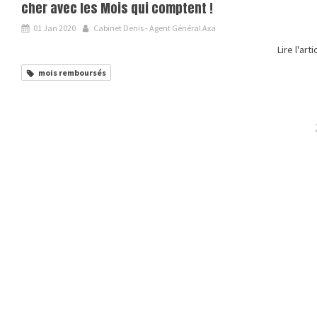
cher avec les Mois qui comptent !
01 Jan 2020
Cabinet Denis - Agent Général Axa
Lire l'arti
mois remboursés