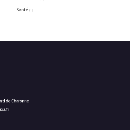
Santé
(1)
vard de Charonne
xa.fr