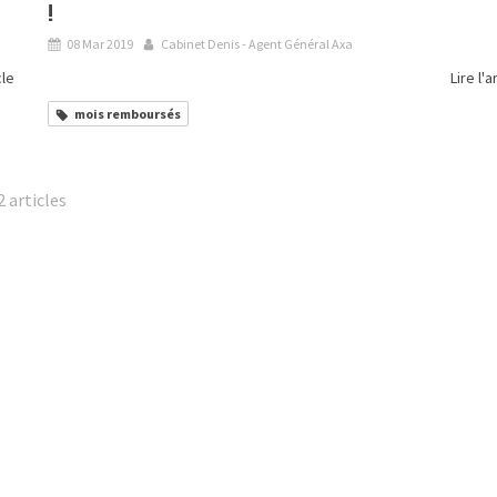
!
08 Mar 2019
Cabinet Denis - Agent Général Axa
cle
Lire l'a
mois remboursés
2 articles