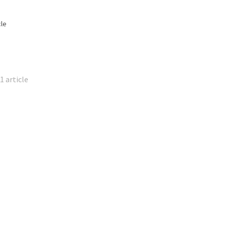
cle
1 article