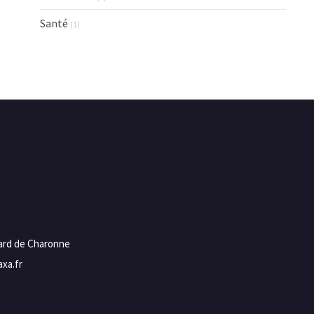
Santé
(1)
vard de Charonne
xa.fr