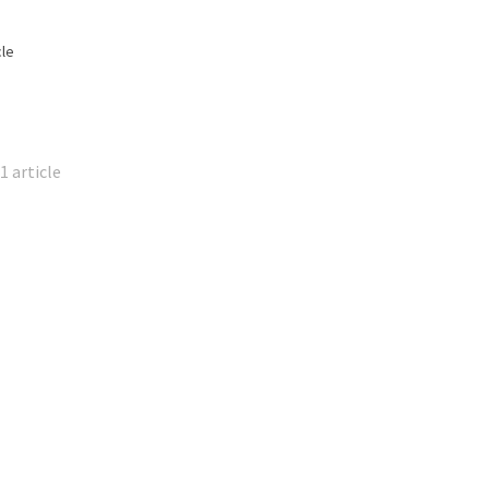
cle
1 article