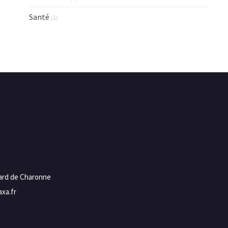
Santé
(1)
vard de Charonne
xa.fr