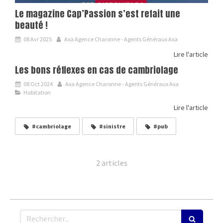
Le magazine Cap’Passion s’est refait une
beauté !
08 Avr 2025
Axa Agence Charonne - Agents Généraux Axa
Lire l'article
Les bons réflexes en cas de cambriolage
08 Oct 2024
Axa Agence Charonne - Agents Généraux Axa
Habitation
Lire l'article
#cambriolage
#sinistre
#pub
2 articles
Rechercher