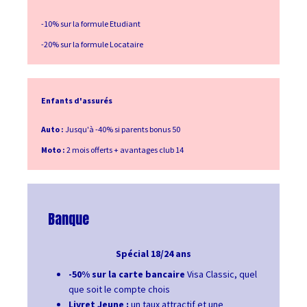
-10% sur la formule Etudiant
-20% sur la formule Locataire
Enfants d'assurés
Auto :
Jusqu'à -40% si parents bonus 50
Moto :
2 mois offerts + avantages club 14
Banque
Spécial 18/24 ans
-50% sur la carte bancaire
Visa Classic, quel
que soit le compte chois
Livret Jeune :
un taux attractif et une