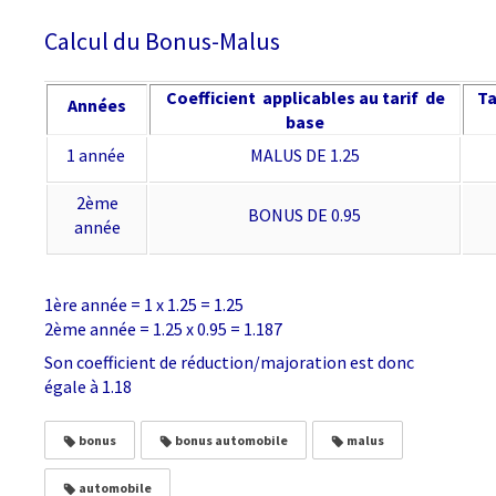
Calcul du Bonus-Malus
Coefficient applicables au tarif de
Ta
Années
base
1 année
MALUS DE 1.25
2ème
BONUS DE 0.95
année
1ère année = 1 x 1.25 = 1.25
2ème année = 1.25 x 0.95 = 1.187
Son coefficient de réduction/majoration est donc
égale à 1.18
bonus
bonus automobile
malus
automobile