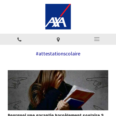
#attestationscolaire
Pourquoi une garantie harcèlement scolaire ?