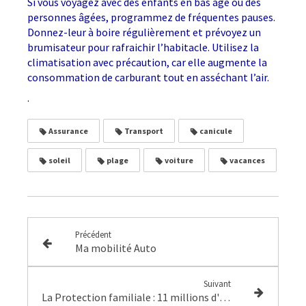
Si vous voyagez avec des enfants en bas âge ou des
personnes âgées, programmez de fréquentes pauses.
Donnez-leur à boire régulièrement et prévoyez un
brumisateur pour rafraichir l’habitacle. Utilisez la
climatisation avec précaution, car elle augmente la
consommation de carburant tout en asséchant l’air.
.
Assurance
Transport
canicule
soleil
plage
voiture
vacances
Précédent
Ma mobilité Auto
Suivant
La Protection familiale : 11 millions d'accidents de la vie courante chaque année, comment avez-vous prévu de protéger vos proches ?